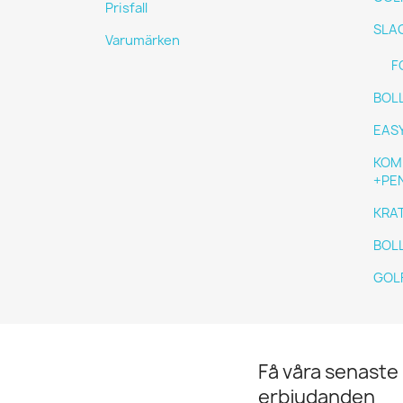
Prisfall
SLA
Varumärken
F
BOL
EAS
KOM
+PE
KRA
BOL
GOL
Få våra senaste
erbjudanden