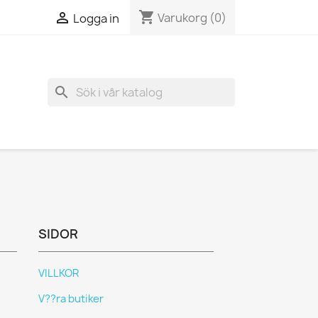
shopping_cart

Varukorg
(0)
Logga in
search
SIDOR
VILLKOR
V??ra butiker