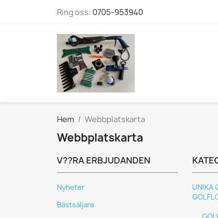
Ring oss:
0705-953940
Hem
Webbplatskarta
Webbplatskarta
V??RA ERBJUDANDEN
KATE
Nyheter
UNIKA 
GOLFL
Bästsäljare
GOL