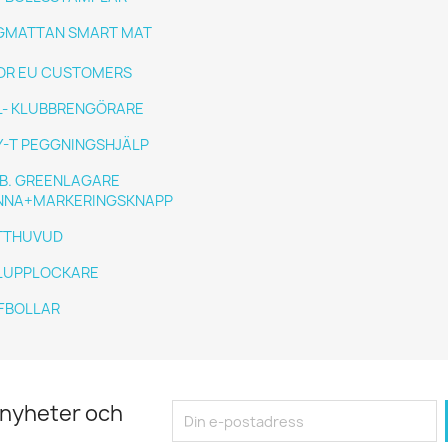
GMATTAN SMART MAT
OR EU CUSTOMERS
L- KLUBBRENGÖRARE
Y-T PEGGNINGSHJÄLP
B. GREENLAGARE
NNA+MARKERINGSKNAPP
TTHUVUD
LUPPLOCKARE
FBOLLAR
 nyheter och