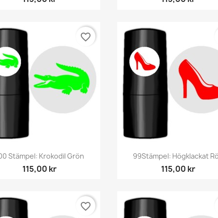
favorite_border
Snabbvy
Snabbvy


00 Stämpel: Krokodil Grön
99Stämpel: Högklackat R
115,00 kr
115,00 kr
favorite_border