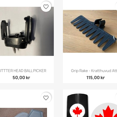
favorite_border
Snabbvy
Snabbvy


UTTTER HEAD BALL PICKER
Grip Rake - Kratthuvud Att.
50,00 kr
115,00 kr
favorite_border