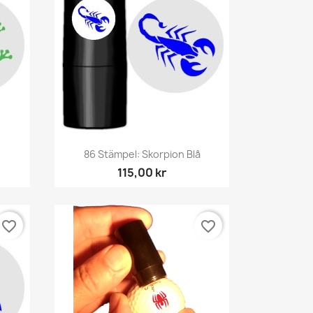
Snabbvy

86 Stämpel: Skorpion Blå
115,00 kr
favorite_border
favorite_border