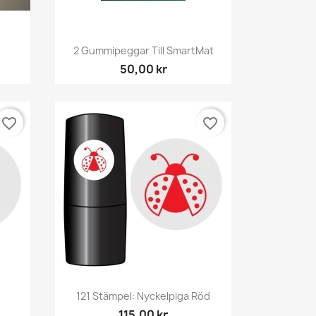
Snabbvy

2 Gummipeggar Till SmartMat
50,00 kr
favorite_border
favorite_border
Snabbvy

121 Stämpel: Nyckelpiga Röd
115,00 kr