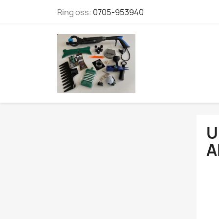
Ring oss:
0705-953940
U
A