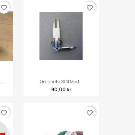
favorite_border
favorite_border
Snabbvy

..
Greenrite Stål Med...
90,00 kr
favorite_border
favorite_border