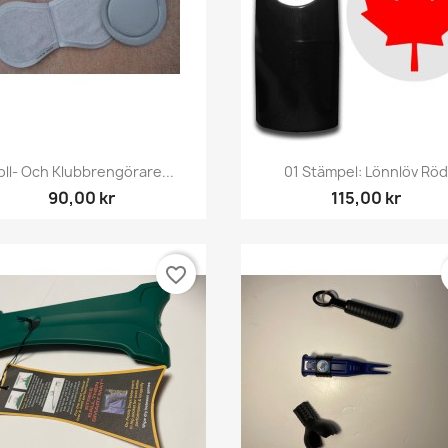
Snabbvy
Snabbvy


oll- Och Klubbrengörare...
01 Stämpel: Lönnlöv Rö
90,00 kr
115,00 kr
favorite_border