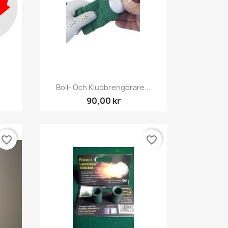
Snabbvy

d
Boll- Och Klubbrengörare...
90,00 kr
favorite_border
favorite_border