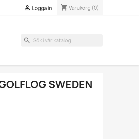
shopping_cart

Varukorg
(0)
Logga in
search
N GOLFLOG SWEDEN