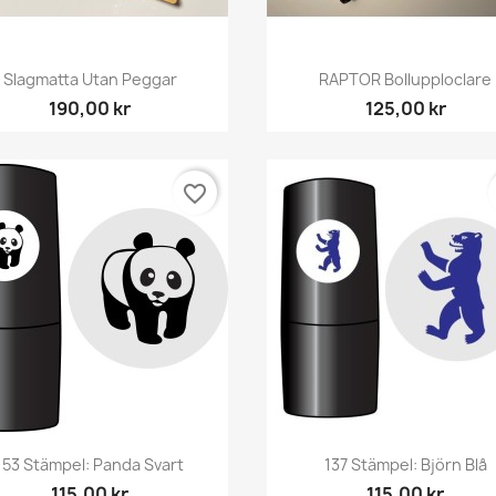
Snabbvy
Snabbvy


Slagmatta Utan Peggar
RAPTOR Bollupploclare
190,00 kr
125,00 kr
favorite_border
Snabbvy
Snabbvy


153 Stämpel: Panda Svart
137 Stämpel: Björn Blå
115,00 kr
115,00 kr