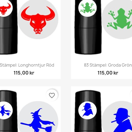
Snabbvy
Snabbvy


 Stämpel: Longhorntjur Röd
83 Stämpel: Groda Grön
115,00 kr
115,00 kr
favorite_border