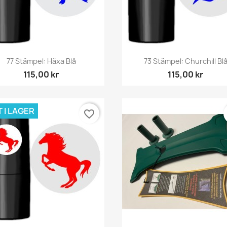
Snabbvy
Snabbvy


77 Stämpel: Häxa Blå
73 Stämpel: Churchill Bl
115,00 kr
115,00 kr
 I LAGER
favorite_border