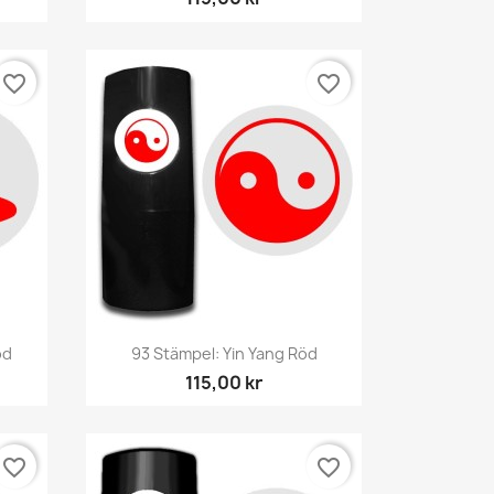
favorite_border
favorite_border
Snabbvy

öd
93 Stämpel: Yin Yang Röd
115,00 kr
favorite_border
favorite_border