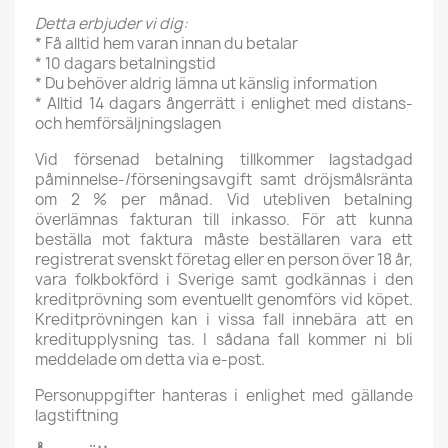
Detta erbjuder vi dig:
* Få alltid hem varan innan du betalar
* 10 dagars betalningstid
* Du behöver aldrig lämna ut känslig information
* Alltid 14 dagars ångerrätt i enlighet med distans-
och hemförsäljningslagen
Vid försenad betalning tillkommer lagstadgad
påminnelse-/förseningsavgift samt dröjsmålsränta
om 2 % per månad. Vid utebliven betalning
överlämnas fakturan till inkasso. För att kunna
beställa mot faktura måste beställaren vara ett
registrerat svenskt företag eller en person över 18 år,
vara folkbokförd i Sverige samt godkännas i den
kreditprövning som eventuellt genomförs vid köpet.
Kreditprövningen kan i vissa fall innebära att en
kreditupplysning tas. I sådana fall kommer ni bli
meddelade om detta via e-post.
Personuppgifter hanteras i enlighet med gällande
lagstiftning