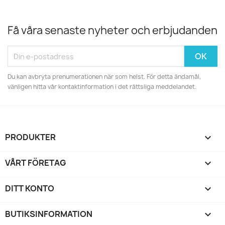
Få våra senaste nyheter och erbjudanden
Du kan avbryta prenumerationen när som helst. För detta ändamål,
vänligen hitta vår kontaktinformation i det rättsliga meddelandet.
PRODUKTER

VÅRT FÖRETAG

DITT KONTO

BUTIKSINFORMATION
keyboard_arrow_down