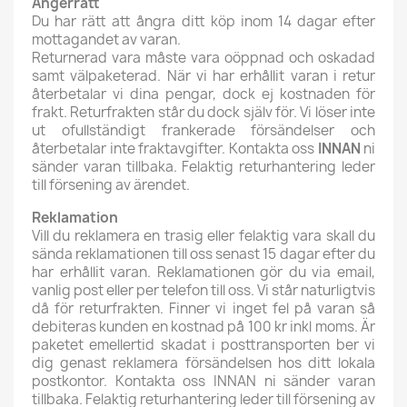
Ångerrätt
Du har rätt att ångra ditt köp inom 14 dagar efter
mottagandet av varan.
Returnerad vara måste vara oöppnad och oskadad
samt välpaketerad. När vi har erhållit varan i retur
återbetalar vi dina pengar, dock ej kostnaden för
frakt. Returfrakten står du dock själv för. Vi löser inte
ut ofullständigt frankerade försändelser och
återbetalar inte fraktavgifter. Kontakta oss
INNAN
ni
sänder varan tillbaka. Felaktig returhantering leder
till försening av ärendet.
Reklamation
Vill du reklamera en trasig eller felaktig vara skall du
sända reklamationen till oss senast 15 dagar efter du
har erhållit varan. Reklamationen gör du via email,
vanlig post eller per telefon till oss. Vi står naturligtvis
då för returfrakten. Finner vi inget fel på varan så
debiteras kunden en kostnad på 100 kr inkl moms. Är
paketet emellertid skadat i posttransporten ber vi
dig genast reklamera försändelsen hos ditt lokala
postkontor. Kontakta oss INNAN ni sänder varan
tillbaka. Felaktig returhantering leder till försening av