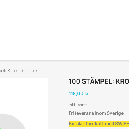
el: Krokodil grön
100 STÄMPEL: KR
115,00 kr
Inkl. moms
Fri leverans inom Sverige
Betala i förskott med SWISH 