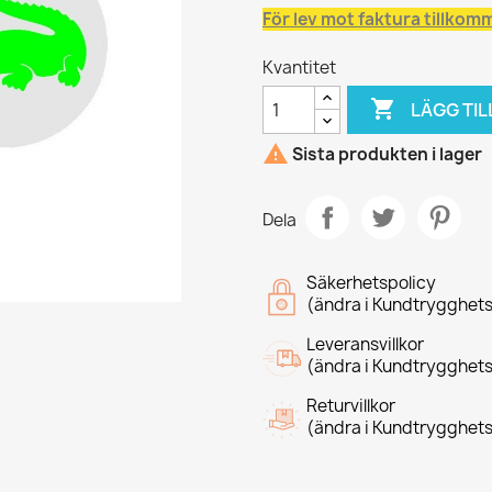
För lev mot faktura tillkom
Kvantitet

LÄGG TIL

Sista produkten i lager
Dela
Säkerhetspolicy
(ändra i Kundtrygghet
Leveransvillkor
(ändra i Kundtrygghet
Returvillkor
(ändra i Kundtrygghet