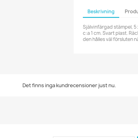
Beskrivning
Produ
Självinfärgad stämpel, 5 
c:a 1 cm. Svart plast. Räc
den hålles väl försluten 
Det finns inga kundrecensioner just nu.