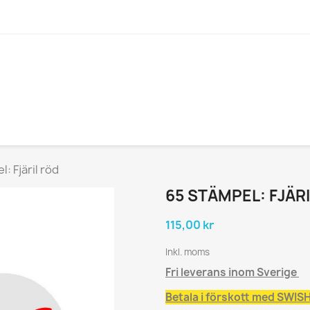
: Fjäril röd
65 STÄMPEL: FJÄR
115,00 kr
Inkl. moms
Fri leverans inom Sverige
Betala i förskott med SWISH 