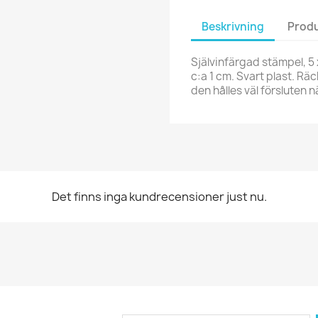
Beskrivning
Produ
Självinfärgad stämpel, 5 
c:a 1 cm. Svart plast. Räc
den hålles väl försluten 
Det finns inga kundrecensioner just nu.