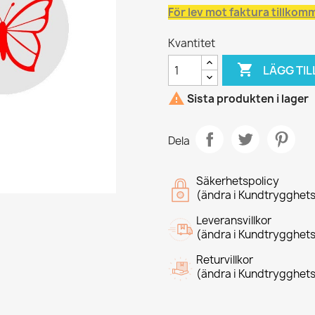
För lev mot faktura tillkom
Kvantitet

LÄGG TIL

Sista produkten i lager
Dela
Säkerhetspolicy
(ändra i Kundtrygghet
Leveransvillkor
(ändra i Kundtrygghet
Returvillkor
(ändra i Kundtrygghet